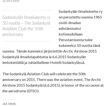
20.5.2015
Sodankylän Ilmailukerho ry
Sodankylän Ilmailukerho ry
on perustettu vuonna 1965
50 vuotta – The Sodankylä
siviili-ilmailun
Aviation Club the 50th
edistämiseksi
anniversary
kotiseudullaan.
Perustamisesta tulee
kuluneeksi 50 vuotta tänä
vuonna. Tämän kunniaksi järjestettiin Arctic Airshow 2015
Sodankylä ilmailutapahtuma la 6.6.2015 Sodankylän
lentokentällä ja Juhlaillallinen Hotelli Sodankylässä.
The Sodankylä Aviation Club will celebrate the 50th
anniversary on 2015. There was the aviation event, The Arctic
Airshow 2015 Sodankylä (6.6.2015), in honor of the occasion at
the aerodrome (EFSO).
JAA TÄMÄ: