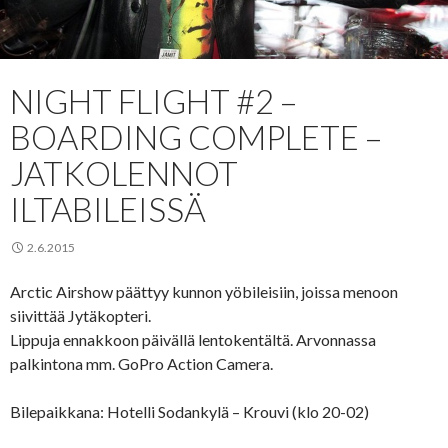
NIGHT FLIGHT #2 –
BOARDING COMPLETE –
JATKOLENNOT
ILTABILEISSÄ
2.6.2015
Arctic Airshow päättyy kunnon yöbileisiin, joissa menoon
siivittää Jytäkopteri.
Lippuja ennakkoon päivällä lentokentältä. Arvonnassa
palkintona mm. GoPro Action Camera.
Bilepaikkana: Hotelli Sodankylä – Krouvi (klo 20-02)