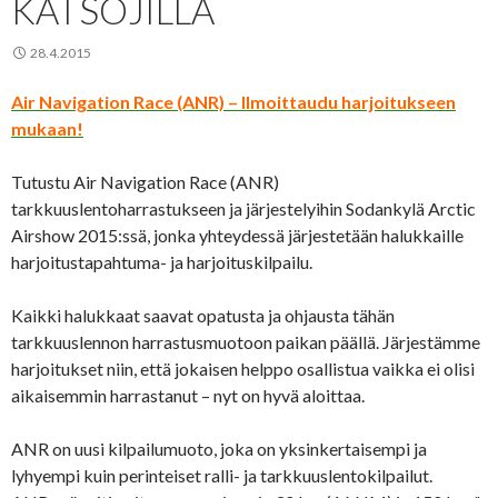
KATSOJILLA
28.4.2015
Air Navigation Race (ANR) – Ilmoittaudu harjoitukseen
mukaan!
Tutustu Air Navigation Race (ANR)
tarkkuuslentoharrastukseen ja järjestelyihin Sodankylä Arctic
Airshow 2015:ssä, jonka yhteydessä järjestetään halukkaille
harjoitustapahtuma- ja harjoituskilpailu.
Kaikki halukkaat saavat opatusta ja ohjausta tähän
tarkkuuslennon harrastusmuotoon paikan päällä. Järjestämme
harjoitukset niin, että jokaisen helppo osallistua vaikka ei olisi
aikaisemmin harrastanut – nyt on hyvä aloittaa.
ANR on uusi kilpailumuoto, joka on yksinkertaisempi ja
lyhyempi kuin perinteiset ralli- ja tarkkuuslentokilpailut.