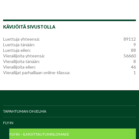
KÄVIJÖITÄ SIVUSTOLLA
Luettuja yhteensä:
89112
Luettuja tänään:
9
Luettuja eilen:
88
Vierailijoita yhteensä:
56660
Vierailijoita tänään:
8
Vierailijoita eilen:
46
Vierailijat parhaillaan online-tilassa:
1
TAPAHTUMAN OHJELMA
FLY IN
FLY IN – ILMOITTAUTUMISLOMAKE