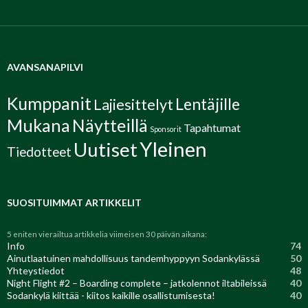
AVANSANAPILVI
Kumppanit
Lentäjille
Lajiesittelyt
Mukana
Näytteillä
Tapahtumat
Sponsorit
Yleinen
Uutiset
Tiedotteet
SUOSITUIMMAT ARTIKKELIT
5 eniten vierailtua artikkelia viimeisen 30 päivän aikana:
Info
74
Ainutlaatuinen mahdollisuus tandemhyppyyn Sodankylässä
50
Yhteystiedot
48
Night Flight #2 – Boarding complete – jatkolennot iltabileissä
40
Sodankylä kiittää - kiitos kaikille osallistumisesta!
40