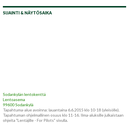
SIJAINTI & NÄYTÖSAIKA
Sodankylän lentokenttä
Lentoasema
99600 Sodankylä
Tapahtuma-alue avoinna: lauantaina 6.6.2015 klo 10-18 (yleisölle).
Tapahtuman ohjelmallinen osuus klo 11-16. Ilma-aluksille julkaistaan
ohjeita "Lentäjille - For Pilots" sivulla.