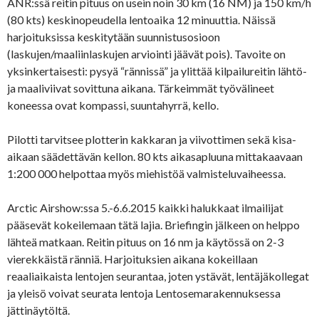
ANR:ssä reitin pituus on usein noin 30 km (16 NM) ja 150 km/h
(80 kts) keskinopeudella lentoaika 12 minuuttia. Näissä
harjoituksissa keskitytään suunnistusosioon
(laskujen/maaliinlaskujen arviointi jäävät pois). Tavoite on
yksinkertaisesti: pysyä “rännissä” ja ylittää kilpailureitin lähtö-
ja maaliviivat sovittuna aikana. Tärkeimmät työvälineet
koneessa ovat kompassi, suuntahyrrä, kello.
Pilotti tarvitsee plotterin kakkaran ja viivottimen sekä kisa-
aikaan säädettävän kellon. 80 kts aikasapluuna mittakaavaan
1:200 000 helpottaa myös miehistöä valmisteluvaiheessa.
Arctic Airshow:ssa 5.-6.6.2015 kaikki halukkaat ilmailijat
pääsevät kokeilemaan tätä lajia. Briefingin jälkeen on helppo
lähteä matkaan. Reitin pituus on 16 nm ja käytössä on 2-3
vierekkäistä ränniä. Harjoituksien aikana kokeillaan
reaaliaikaista lentojen seurantaa, joten ystävät, lentäjäkollegat
ja yleisö voivat seurata lentoja Lentosemarakennuksessa
jättinäytöltä.