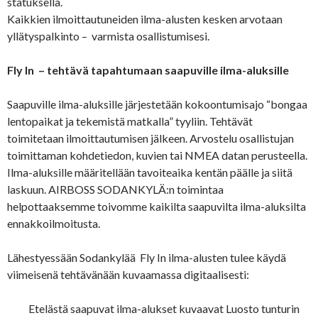
statuksella.
Kaikkien ilmoittautuneiden ilma-alusten kesken arvotaan
yllätyspalkinto – varmista osallistumisesi.
Fly In – tehtävä tapahtumaan saapuville ilma-aluksille
Saapuville ilma-aluksille järjestetään kokoontumisajo “bongaa
lentopaikat ja tekemistä matkalla” tyyliin. Tehtävät
toimitetaan ilmoittautumisen jälkeen. Arvostelu osallistujan
toimittaman kohdetiedon, kuvien tai NMEA datan perusteella.
Ilma-aluksille määritellään tavoiteaika kentän päälle ja siitä
laskuun. AIRBOSS SODANKYLÄ:n toimintaa
helpottaaksemme toivomme kaikilta saapuvilta ilma-aluksilta
ennakkoilmoitusta.
Lähestyessään Sodankylää Fly In ilma-alusten tulee käydä
viimeisenä tehtävänään kuvaamassa digitaalisesti:
Etelästä saapuvat ilma-alukset kuvaavat Luosto tunturin