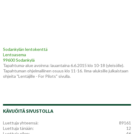
Sodankylän lentokenttä
Lentoasema
99600 Sodankylä
Tapahtuma-alue avoinna: lauantaina 6.6.2015 klo 10-18 (yleisölle).
Tapahtuman ohjelmallinen osuus klo 11-16. Ilma-aluksille julkaistaan
ohjeita "Lentäjille - For Pilots" sivulla.
KÄVIJÖITÄ SIVUSTOLLA
Luettuja yhteensä:
89161
Luettuja tänään:
12
Luettuja eilen:
46