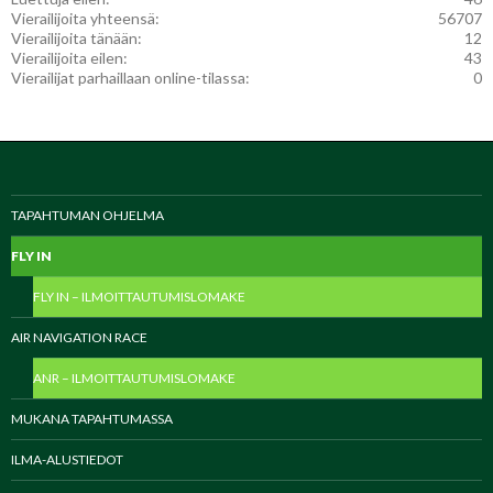
Vierailijoita yhteensä:
56707
Vierailijoita tänään:
12
Vierailijoita eilen:
43
Vierailijat parhaillaan online-tilassa:
0
TAPAHTUMAN OHJELMA
FLY IN
FLY IN – ILMOITTAUTUMISLOMAKE
AIR NAVIGATION RACE
ANR – ILMOITTAUTUMISLOMAKE
MUKANA TAPAHTUMASSA
ILMA-ALUSTIEDOT