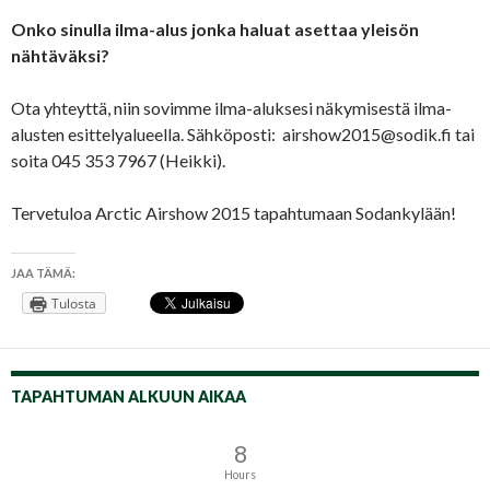
Onko sinulla ilma-alus jonka haluat asettaa yleisön
nähtäväksi?
Ota yhteyttä, niin sovimme ilma-aluksesi näkymisestä ilma-
alusten esittelyalueella. Sähköposti: airshow2015@sodik.fi tai
soita 045 353 7967 (Heikki).
Tervetuloa Arctic Airshow 2015 tapahtumaan Sodankylään!
JAA TÄMÄ:
Tulosta
TAPAHTUMAN ALKUUN AIKAA
8
Hours