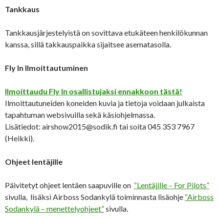
Tankkaus
Tankkausjärjestelyistä on sovittava etukäteen henkilökunnan
kanssa, sillä takkauspaikka sijaitsee asematasolla.
Fly In Ilmoittautuminen
Ilmoittaudu Fly In osallistujaksi ennakkoon tästä!
Ilmoittautuneiden koneiden kuvia ja tietoja voidaan julkaista
tapahtuman websivuilla sekä käsiohjelmassa.
Lisätiedot: airshow2015@sodik.fi tai soita 045 353 7967
(Heikki).
Ohjeet lentäjille
Päivitetyt ohjeet lentäen saapuville on
“Lentäjille – For Pilots”
sivulla, lisäksi Airboss Sodankylä toiminnasta lisäohje
“Airboss
Sodankylä – menettelyohjeet”
sivulla.