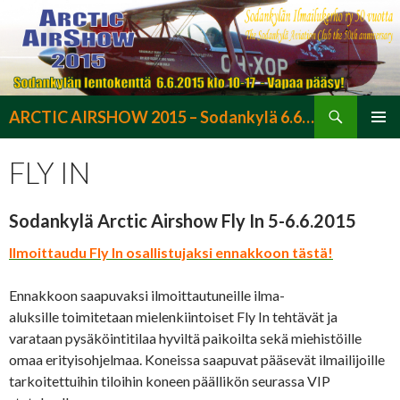
Etsi
ARCTIC AIRSHOW 2015 – Sodankylä 6.6.2015
SIIRRY
ENSISIJ
SISÄLTÖÖN
VALIKK
FLY IN
Sodankylä Arctic Airshow Fly In 5-6.6.2015
Ilmoittaudu Fly In osallistujaksi ennakkoon tästä!
Ennakkoon saapuvaksi ilmoittautuneille ilma-
aluksille toimitetaan mielenkiintoiset Fly In tehtävät ja
varataan pysäköintitilaa hyviltä paikoilta sekä miehistöille
omaa erityisohjelmaa. Koneissa saapuvat pääsevät ilmailijoille
tarkoitettuihin tiloihin koneen päällikön seurassa VIP