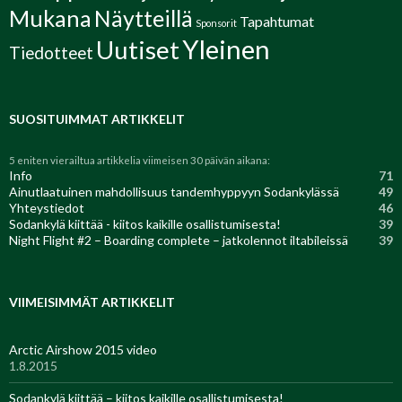
Mukana
Näytteillä
Tapahtumat
Sponsorit
Yleinen
Uutiset
Tiedotteet
SUOSITUIMMAT ARTIKKELIT
5 eniten vierailtua artikkelia viimeisen 30 päivän aikana:
Info
71
Ainutlaatuinen mahdollisuus tandemhyppyyn Sodankylässä
49
Yhteystiedot
46
Sodankylä kiittää - kiitos kaikille osallistumisesta!
39
Night Flight #2 – Boarding complete – jatkolennot iltabileissä
39
VIIMEISIMMÄT ARTIKKELIT
Arctic Airshow 2015 video
1.8.2015
Sodankylä kiittää – kiitos kaikille osallistumisesta!