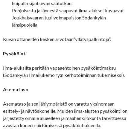
huipulla sijaitsevan säätutkan.
Pohjoisesta ja lännestä saapuvat ilma-alukset kuvaavat
Joukhaisvaaran tuulivoimapuiston Sodankylän
länsipuolella.
Kuvan ottaneiden kesken arvotaan”yllätyspalkintoja”.
Pysäköinti
Ilma-aluksilta peritään vapaaehtoinen pysäköintimaksu
(Sodankylän Ilmailukerho ry:n kerhotoiminnan tukemiseksi).
Asemataso
Asemataso ja sen lähiympäristö on varattu yksinomaan
esittely- ja näytöskoneille. Muiden ilma-alusten pysäköinti on
järjestetty omalle alueelleen ja maahenkilökunta tarvittaessa
avustaa koneen siirtämisessä pysäköintialueella.