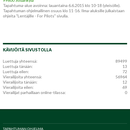
99600 Sodankylä
Tapahtuma-alue avoinna: lauantaina 6.6.2015 klo 10-18 (yleisölle).
Tapahtuman ohjelmallinen osuus klo 11-16. Ilma-aluksille julkaistaan
ohjeita "Lentäjille - For Pilots" sivulla.
KÄVIJÖITÄ SIVUSTOLLA
Luettuja yhteensä:
89499
Luettuja tänään:
13
Luettuja eilen:
72
Vierailijoita yhteensä:
56964
Vierailijoita tänään:
12
Vierailijoita eilen:
69
Vierailijat parhaillaan online-tilassa:
0
TAPAHTUMAN OHJELMA