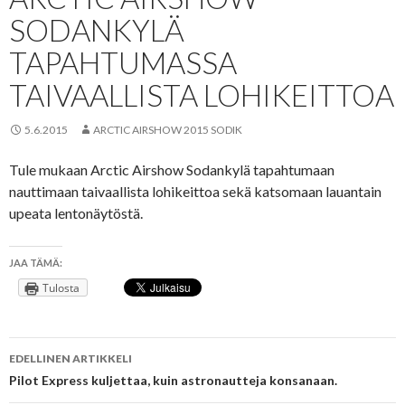
SODANKYLÄ
TAPAHTUMASSA
TAIVAALLISTA LOHIKEITTOA
5.6.2015
ARCTIC AIRSHOW 2015 SODIK
Tule mukaan Arctic Airshow Sodankylä tapahtumaan
nauttimaan taivaallista lohikeittoa sekä katsomaan lauantain
upeata lentonäytöstä.
JAA TÄMÄ:
Tulosta
Artikkelien
EDELLINEN ARTIKKELI
selaus
Pilot Express kuljettaa, kuin astronautteja konsanaan.