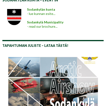
SODANKYLÄN KUNTA – EVENT IN
Sodankylän kunta
- lue kunnan esite...
Sodankylä Municipality
- read our brochure...
TAPAHTUMAN JULISTE – LATAA TÄSTÄ!