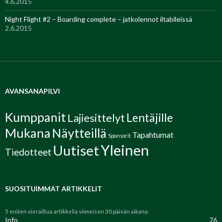
4.6.2015
Night Flight #2 – Boarding complete – jatkolennot iltabileissä
2.6.2015
AVANSANAPILVI
Kumppanit
Lentäjille
Lajiesittelyt
Mukana
Näytteillä
Tapahtumat
Sponsorit
Yleinen
Uutiset
Tiedotteet
SUOSITUIMMAT ARTIKKELIT
5 eniten vierailtua artikkelia viimeisen 30 päivän aikana:
Info
76