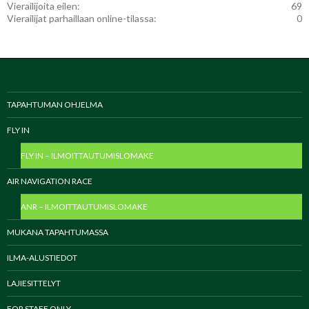
Vierailijoita eilen:
69
Vierailijat parhaillaan online-tilassa:
0
TAPAHTUMAN OHJELMA
FLY IN
FLY IN – ILMOITTAUTUMISLOMAKE
AIR NAVIGATION RACE
ANR – ILMOITTAUTUMISLOMAKE
MUKANA TAPAHTUMASSA
ILMA-ALUSTIEDOT
LAJIESITTELYT
FOR STAFF ONLY