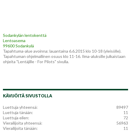
Sodankylän lentokenttä
Lentoasema
99600 Sodankylä
Tapahtuma-alue avoinna: lauantaina 6.6.2015 klo 10-18 (yleisölle).
Tapahtuman ohjelmallinen osuus klo 11-16. Ilma-aluksille julkaistaan
ohjeita "Lentäjille - For Pilots" sivulla.
KÄVIJÖITÄ SIVUSTOLLA
Luettuja yhteensä:
89497
Luettuja tänään:
11
Luettuja eilen:
72
Vierailijoita yhteensä:
56963
Vierailijoita tänään:
11