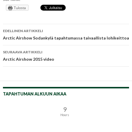
Tulosta
Artikkelien
EDELLINEN ARTIKKELI
selaus
Arctic Airshow Sodankylä tapahtumassa taivaallista lohikeittoa
SEURAAVA ARTIKKELI
Arctic Airshow 2015 video
TAPAHTUMAN ALKUUN AIKAA
9
Hours