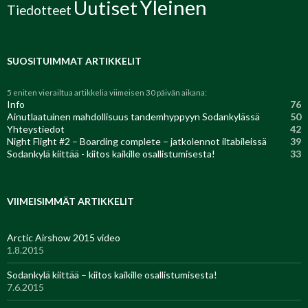
Yleinen
Uutiset
Tiedotteet
SUOSITUIMMAT ARTIKKELIT
5 eniten vierailtua artikkelia viimeisen 30 päivän aikana:
Info
76
Ainutlaatuinen mahdollisuus tandemhyppyyn Sodankylässä
50
Yhteystiedot
42
Night Flight #2 – Boarding complete – jatkolennot iltabileissä
39
Sodankylä kiittää - kiitos kaikille osallistumisesta!
33
VIIMEISIMMÄT ARTIKKELIT
Arctic Airshow 2015 video
1.8.2015
Sodankylä kiittää – kiitos kaikille osallistumisesta!
7.6.2015