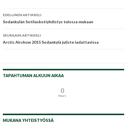
Artikkelien
EDELLINEN ARTIKKELI
selaus
Sodankylän Sotilaskotiyhdistys tulossa mukaan
SEURAAVA ARTIKKELI
Arctic Airshow 2015 Sodankylä juliste ladattavissa
TAPAHTUMAN ALKUUN AIKAA
0
Hours
MUKANA YHTEISTYÖSSÄ