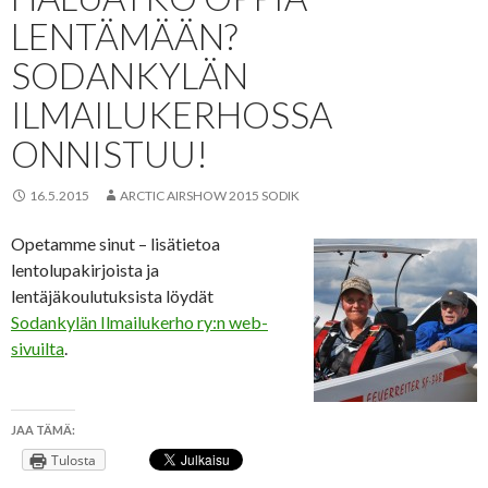
LENTÄMÄÄN?
SODANKYLÄN
ILMAILUKERHOSSA
ONNISTUU!
16.5.2015
ARCTIC AIRSHOW 2015 SODIK
Opetamme sinut – lisätietoa
lentolupakirjoista ja
lentäjäkoulutuksista löydät
Sodankylän Ilmailukerho ry:n web-
sivuilta
.
JAA TÄMÄ:
Tulosta