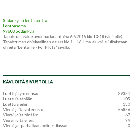
Sodankylän lentokenttä
Lentoasema
99600 Sodankylä
Tapahtuma-alue avoinna: lauantaina 6.6.2015 klo 10-18 (yleisölle).
Tapahtuman ohjelmallinen osuus klo 11-16. Ilma-aluksille julkaistaan
ohjeita "Lentäjille - For Pilots" sivulla.
KÄVIJÖITÄ SIVUSTOLLA
Luettuja yhteensä:
89384
Luettuja tänään:
105
Luettuja eilen:
130
Vierailijoita yhteensä:
56856
Vierailijoita tänään:
67
Vierailijoita eilen:
94
Vierailijat parhaillaan online-tilassa:
0