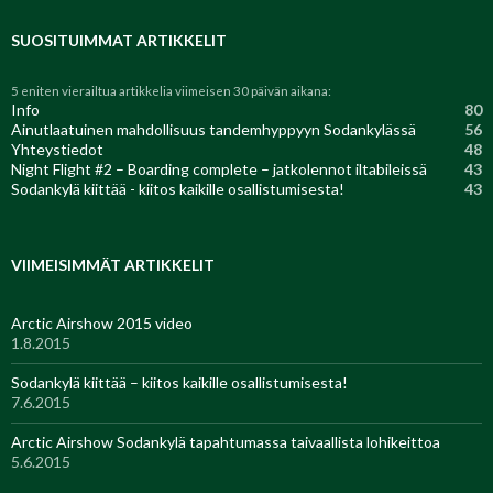
SUOSITUIMMAT ARTIKKELIT
5 eniten vierailtua artikkelia viimeisen 30 päivän aikana:
Info
80
Ainutlaatuinen mahdollisuus tandemhyppyyn Sodankylässä
56
Yhteystiedot
48
Night Flight #2 – Boarding complete – jatkolennot iltabileissä
43
Sodankylä kiittää - kiitos kaikille osallistumisesta!
43
VIIMEISIMMÄT ARTIKKELIT
Arctic Airshow 2015 video
1.8.2015
Sodankylä kiittää – kiitos kaikille osallistumisesta!
7.6.2015
Arctic Airshow Sodankylä tapahtumassa taivaallista lohikeittoa
5.6.2015